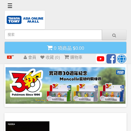
x
☰
首
頁
導
0 項商品 $0.00
航
欄
會員
收藏 (0)
購物車