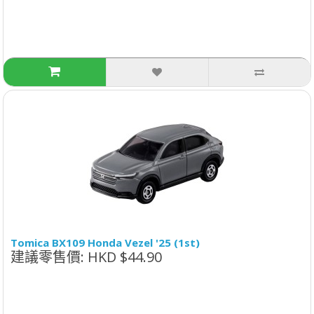
Tomica BX109 Honda Vezel '25 (1st)
建議零售價: HKD $44.90