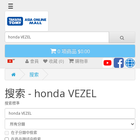
x
☰
首
頁
導
0 項商品 $0.00
航
欄
會員
收藏 (0)
購物車
搜索
搜索 - honda VEZEL
搜索標準
在子分類中檢索
在商品描述中檢索