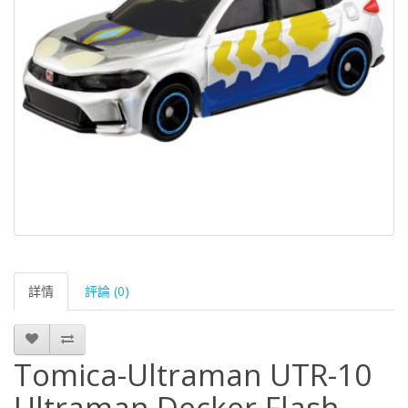
詳情
評論 (0)
Tomica-Ultraman UTR-10
Ultraman Decker Flash