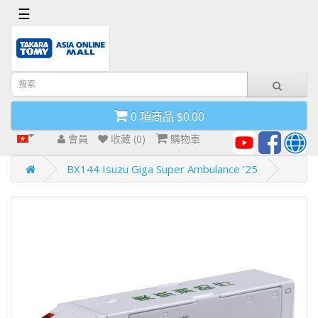
x
☰
首
頁
導
0 項商品 $0.00
航
欄
會員
收藏 (0)
購物車
BX144 Isuzu Giga Super Ambulance '25