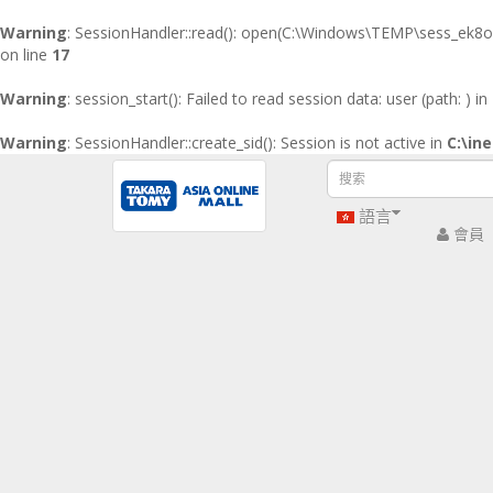
x
Warning
: SessionHandler::read(): open(C:\Windows\TEMP\sess_ek8o
on line
17
首
Warning
: session_start(): Failed to read session data: user (path: ) in
頁
Warning
: SessionHandler::create_sid(): Session is not active in
C:\in
主頁
推廣優惠
最新產品
特別版
語言
會員