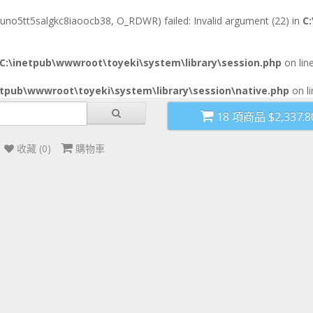
uno5tt5salgkc8iaoocb38, O_RDWR) failed: Invalid argument (22) in
C
C:\inetpub\wwwroot\toyeki\system\library\session.php
on lin
etpub\wwwroot\toyeki\system\library\session\native.php
on l
產品類別
最新動態
比賽試玩
玩具站門
18 項商品 $2,337.
收藏 (0)
購物車