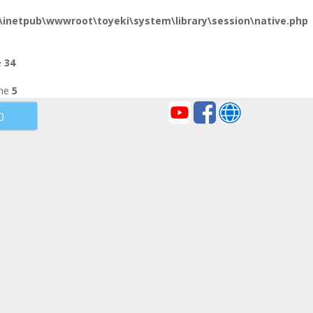
:\inetpub\wwwroot\toyeki\system\library\session\native.php
e
34
ine
5
市資料
80