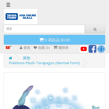
x
☰
首
頁
導
0 項商品 $0.00
航
欄
會員
收藏 (0)
購物車
其他
Pokemon Plush-Terapagos (Normal Form)