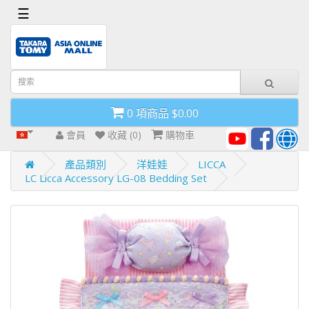
x
☰
首
頁
導
0 項商品 $0.00
航
欄
會員
收藏 (0)
購物車
產品類別
洋娃娃
LICCA
LC Licca Accessory LG-08 Bedding Set