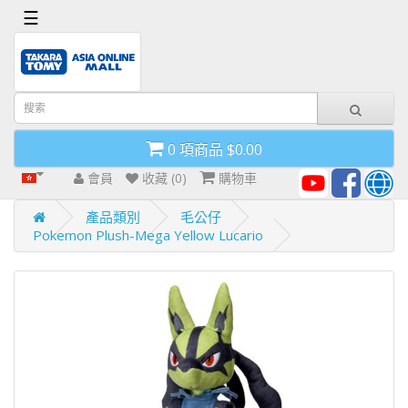
x
☰
首
頁
導
0 項商品 $0.00
航
欄
會員
收藏 (0)
購物車
產品類別
毛公仔
Pokemon Plush-Mega Yellow Lucario