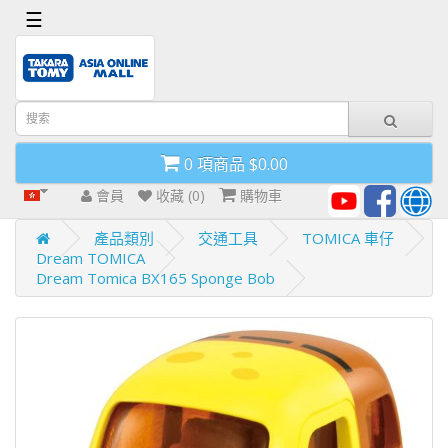
x
☰
首
頁
導
0 項商品 $0.00
航
欄
會員
收藏 (0)
購物車
產品類別
交通工具
TOMICA 車仔
Dream TOMICA
Dream Tomica BX165 Sponge Bob