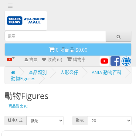
x
☰
首
頁
導
0 項商品 $0.00
航
欄
會員
收藏 (0)
購物車
產品類別
人形公仔
ANIA 動物百科
動物Figures
動物Figures
商品對比 (0)
排序方式:
顯示: