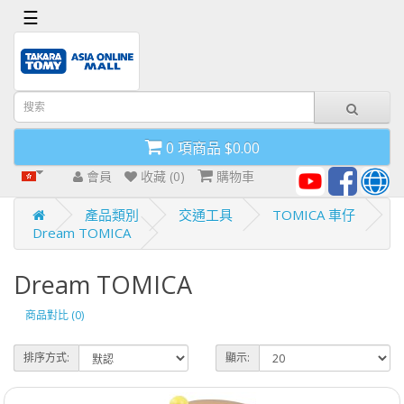
x
☰
首
頁
導
0 項商品 $0.00
航
欄
會員
收藏 (0)
購物車
產品類別
交通工具
TOMICA 車仔
Dream TOMICA
Dream TOMICA
商品對比 (0)
排序方式:
顯示: