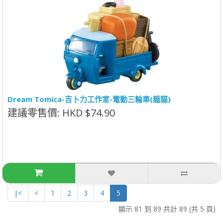
Dream Tomica-吉卜力工作室-電動三輪車(龍貓)
建議零售價: HKD $74.90
|<
<
1
2
3
4
5
顯示 81 到 89 共計 89 (共 5 頁)