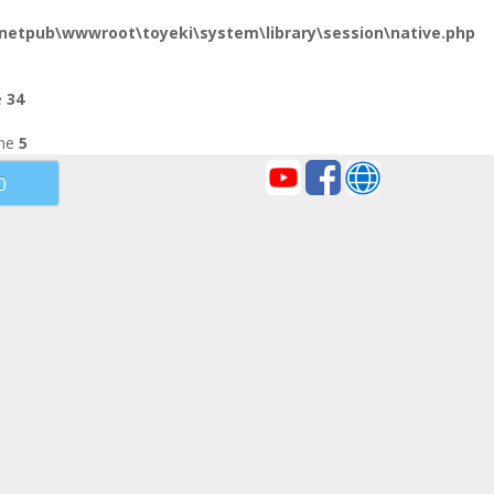
inetpub\wwwroot\toyeki\system\library\session\native.php
e
34
ine
5
市資料
70