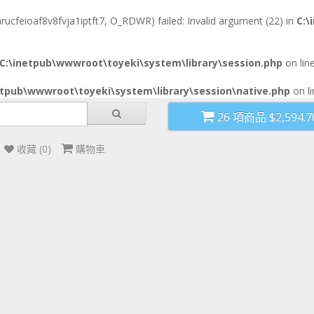
cfeioaf8v8fvja1iptft7, O_RDWR) failed: Invalid argument (22) in
C:\
C:\inetpub\wwwroot\toyeki\system\library\session.php
on lin
etpub\wwwroot\toyeki\system\library\session\native.php
on l
產品類別
最新動態
比賽試玩
玩具站門
26 項商品 $2,594.
收藏 (0)
購物車