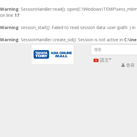
x
Warning
: SessionHandler::read(): open(C:\Windows\TEMP\sess_m6mru
on line
17
首
Warning
: session_start(): Failed to read session data: user (path: ) in
頁
Warning
: SessionHandler::create_sid(): Session is not active in
C:\in
主頁
推廣優惠
最新產品
特別版
語言
會員